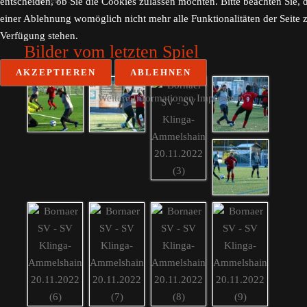
Suchen
entscheiden, ob Sie die Cookies zulassen möchten. Bitte beachten Sie, d
...
einer Ablehnung womöglich nicht mehr alle Funktionalitäten der Seite 
Verfügung stehen.
Bilder vom letzten Spiel
AKZEPTIEREN
ABLEHNEN
Weitere Informationen
Impressum